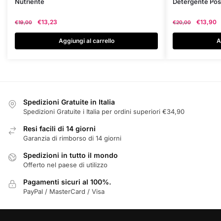
Nutriente
Detergente Post
Il
Il
Il
€
13,23
€
13,90
€
19,00
€
20,00
prezzo
prezzo
prezzo
originale
attuale
originale
Aggiungi al carrello
A
era:
è:
era:
€19,00.
€13,23.
€20,00.
Spedizioni Gratuite in Italia
Spedizioni Gratuite i Italia per ordini superiori €34,90
Resi facili di 14 giorni
Garanzia di rimborso di 14 giorni
Spedizioni in tutto il mondo
Offerto nel paese di utilizzo
Pagamenti sicuri al 100%.
PayPal / MasterCard / Visa