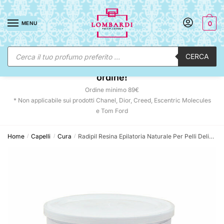
Skip
Skip
to
to
MENU
0
navigation
content
Ricerca
CERCA
prodotti
☀️ SUNNY DAYS:
-12% automatico sul tuo
ordine!
Ordine minimo 89€
* Non applicabile sui prodotti Chanel, Dior, Creed, Escentric Molecules
e Tom Ford
Home
Capelli
Cura
Radipil Resina Epilatoria Naturale Per Pelli Delicate e Fragili
/
/
/