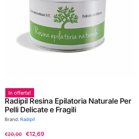
In offerta!
Radipil Resina Epilatoria Naturale Per
Pelli Delicate e Fragili
Brand:
Radipil
Il
Il
€
12,69
€
20,00