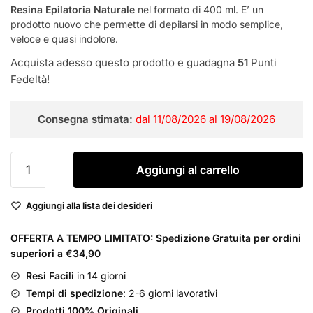
prezzo
prezzo
Resina Epilatoria Naturale
nel formato di 400 ml. E’ un
prodotto nuovo che permette di depilarsi in modo semplice,
originale
attuale
veloce e quasi indolore.
era:
è:
Acquista adesso questo prodotto e guadagna
51
Punti
€20,00.
€12,69.
Fedeltà!
Consegna stimata:
dal 11/08/2026 al 19/08/2026
Radipil
Aggiungi al carrello
Resina
Epilatoria
Aggiungi alla lista dei desideri
Naturale
Per
OFFERTA A TEMPO LIMITATO: Spedizione Gratuita per ordini
Pelli
superiori a €34,90
Delicate
e
Resi Facili
in 14 giorni
Fragili
Tempi di spedizione
: 2-6 giorni lavorativi
quantità
Prodotti 100% Originali