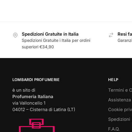
Questo
prodotto
ha
più
Spedizioni Gratuite in Italia
Resi fa
varianti.
Spedizioni Gratuite i Italia per ordini
Garanzi
Le
superiori €34,90
opzioni
possono
essere
scelte
nella
LOMBARDI PROFUMERIE
HELP
pagina
è un sito di
Termini e C
del
Profumeria Italiana
Assistenza 
prodotto
via Valloncello 1
04012 – Cisterna di Latina (LT)
Cookie pri
Spedizioni
F.A.Q.