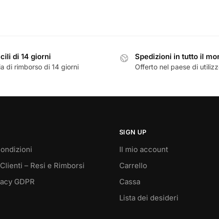
cili di 14 giorni
Spedizioni in tutto il m
a di rimborso di 14 giorni
Offerto nel paese di utiliz
SIGN UP
ondizioni
Il mio account
Clienti – Resi e Rimborsi
Carrello
vacy GDPR
Cassa
Lista dei desideri