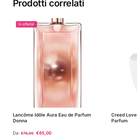
Prodotti correlati
In offerta!
Lancôme Idôle Aura Eau de Parfum
Creed Love
Donna
Parfum
Da:
€
65,00
€
75,00