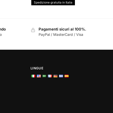
prezzo
prezzo
Spedizione gratuita in Italia
originale
attuale
era:
è:
€150,00.
€123,00.
ondo
Pagamenti sicuri al 100%.
zo
PayPal / MasterCard / Visa
LINGUE