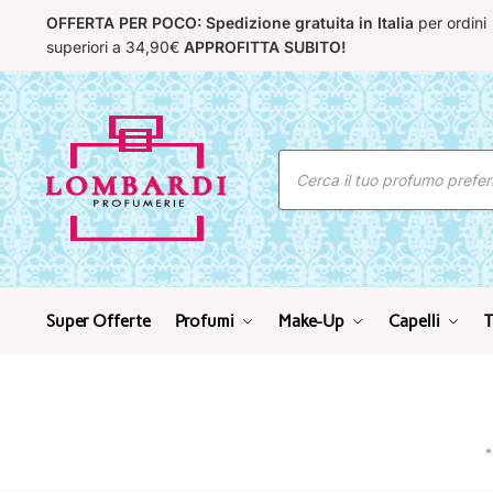
Skip
Skip
OFFERTA PER POCO: Spedizione gratuita in Italia
per ordini
to
to
superiori a 34,90€
APPROFITTA SUBITO!
navigation
content
Ricerca
prodotti
Super Offerte
Profumi
Make-Up
Capelli
T
*