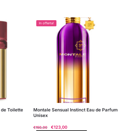
In offerta!
de Toilette
Montale Sensual Instinct Eau de Parfum
Unisex
Il
Il
€
123,00
€
150,00