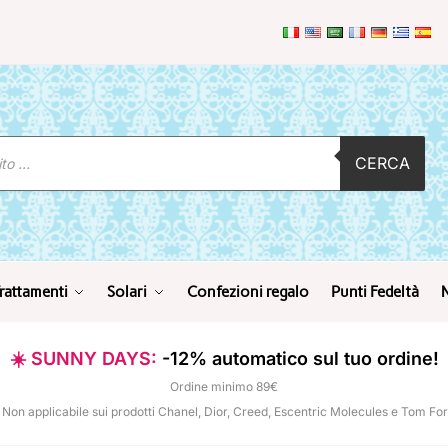
CERCA
rattamenti
Solari
Confezioni regalo
Punti Fedeltà
☀️ SUNNY DAYS:
-12% automatico sul tuo ordine!
Ordine minimo 89€
 Non applicabile sui prodotti Chanel, Dior, Creed, Escentric Molecules e Tom Fo