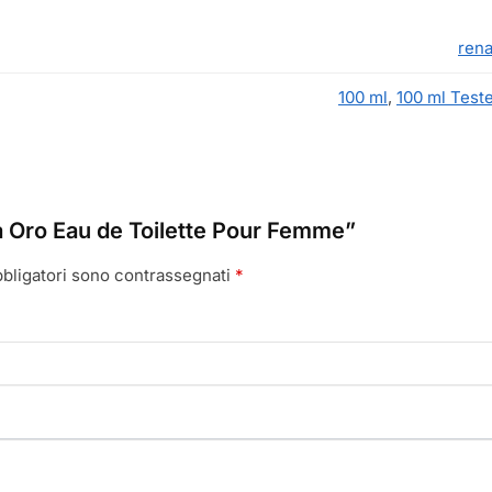
rena
100 ml
,
100 ml Teste
a Oro Eau de Toilette Pour Femme”
bbligatori sono contrassegnati
*