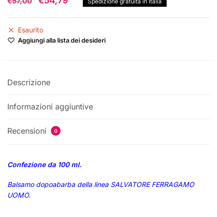
€
54,79
€
57,00
Spedizione gratuita in Italia
prezzo
prezzo
originale
attuale
Esaurito
Aggiungi alla lista dei desideri
era:
è:
€57,00.
€54,79.
Descrizione
Informazioni aggiuntive
Recensioni
0
Confezione da 100 ml.
Balsamo dopoabarba della linea SALVATORE FERRAGAMO
UOMO.