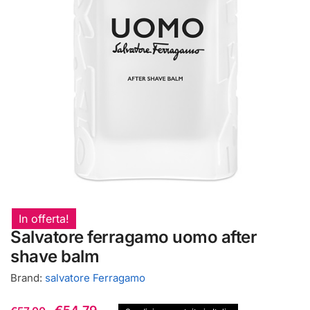
In offerta!
Salvatore ferragamo uomo after
shave balm
Brand:
salvatore Ferragamo
Il
Il