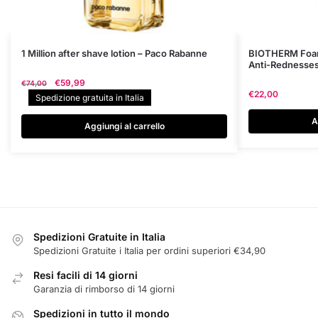
1 Million after shave lotion – Paco Rabanne
BIOTHERM Foam 
Anti-Rednesses
Il
Il
€
59,99
€
74,00
€
22,00
prezzo
prezzo
Spedizione gratuita in Italia
originale
attuale
A
era:
è:
Aggiungi al carrello
€74,00.
€59,99.
Spedizioni Gratuite in Italia
Spedizioni Gratuite i Italia per ordini superiori €34,90
Resi facili di 14 giorni
Garanzia di rimborso di 14 giorni
Spedizioni in tutto il mondo