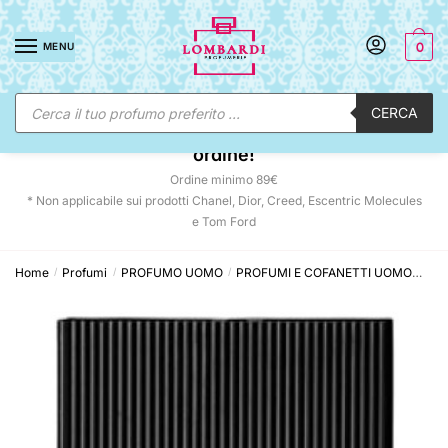
Skip
Skip
to
to
MENU
0
navigation
content
Ricerca
CERCA
prodotti
☀️ SUNNY DAYS:
-12% automatico sul tuo
ordine!
Ordine minimo 89€
* Non applicabile sui prodotti Chanel, Dior, Creed, Escentric Molecules
e Tom Ford
Home
Profumi
PROFUMO UOMO
PROFUMI E COFANETTI UOMO
Tom
/
/
/