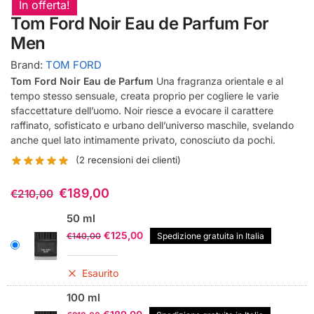
In offerta!
Tom Ford Noir Eau de Parfum For
Men
Brand:
TOM FORD
Tom Ford Noir Eau de Parfum
Una fragranza orientale e al
tempo stesso sensuale, creata proprio per cogliere le varie
sfaccettature dell’uomo. Noir riesce a evocare il carattere
raffinato, sofisticato e urbano dell’universo maschile, svelando
anche quel lato intimamente privato, conosciuto da pochi.
(
2
recensioni dei clienti)
€
189,00
€
210,00
50 ml
Il
Il
€
125,00
€
140,00
Spedizione gratuita in Italia
prezzo
prezzo
originale
attuale
Esaurito
era:
è:
€140,00.
€125,00.
100 ml
Il
Il