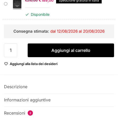
€
189,00
€
210,00
Spedizione gratuita in Italia
prezzo
prezzo
originale
attuale
Disponibile
era:
è:
€210,00.
€189,00.
Consegna stimata:
dal 12/08/2026 al 20/08/2026
Tom
Aggiungi al carrello
Ford
Noir
Aggiungi alla lista dei desideri
Eau
de
Parfum
For
Descrizione
Men
quantità
Informazioni aggiuntive
Recensioni
2