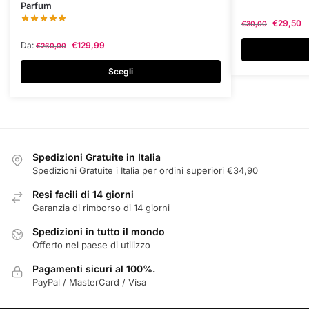
Parfum
prodotto
prodotto
€
29,50
€
30,00
ha
ha
più
più
Da:
€
129,99
€
260,00
varianti.
varianti.
Scegli
Le
Le
opzioni
opzioni
possono
possono
essere
essere
scelte
scelte
Spedizioni Gratuite in Italia
nella
nella
Spedizioni Gratuite i Italia per ordini superiori €34,90
pagina
pagina
del
del
Resi facili di 14 giorni
prodotto
prodotto
Garanzia di rimborso di 14 giorni
Spedizioni in tutto il mondo
Offerto nel paese di utilizzo
Pagamenti sicuri al 100%.
PayPal / MasterCard / Visa