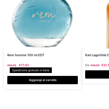
Questo
Rem homme 100 ml EDT
Karl Lagerfeld 
prodotto
Il
Il
€
77,83
Da:
€
31,
€
82,00
€
45,00
ha
prezzo
prezzo
Spedizione gratuita in Italia
più
originale
attuale
varianti.
era:
è:
Aggiungi al carrello
€82,00.
€77,83.
Le
opzioni
possono
essere
scelte