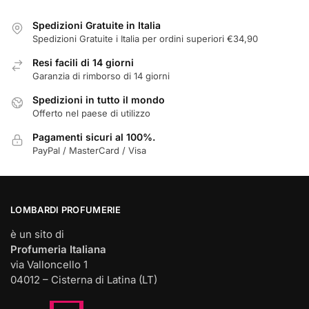
nella
Spedizioni Gratuite in Italia
pagina
Spedizioni Gratuite i Italia per ordini superiori €34,90
del
prodotto
Resi facili di 14 giorni
Garanzia di rimborso di 14 giorni
Spedizioni in tutto il mondo
Offerto nel paese di utilizzo
Pagamenti sicuri al 100%.
PayPal / MasterCard / Visa
LOMBARDI PROFUMERIE
è un sito di
Profumeria Italiana
via Valloncello 1
04012 – Cisterna di Latina (LT)