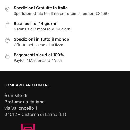
nella
Spedizioni Gratuite in Italia
pagina
Spedizioni Gratuite i Italia per ordini superiori €34,90
del
prodotto
Resi facili di 14 giorni
Garanzia di rimborso di 14 giorni
Spedizioni in tutto il mondo
Offerto nel paese di utilizzo
Pagamenti sicuri al 100%.
PayPal / MasterCard / Visa
LOMBARDI PROFUMERIE
è un sito di
Profumeria Italiana
via Valloncello 1
04012 – Cisterna di Latina (LT)