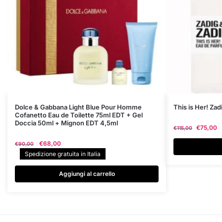
Questo
Dolce & Gabbana Light Blue Pour Homme
This is Her! Zad
Cofanetto Eau de Toilette 75ml EDT + Gel
prodotto
Doccia 50ml + Mignon EDT 4,5ml
€
75,00
€
115,00
ha
più
Il
Il
€
68,00
€
90,00
prezzo
prezzo
varianti.
Spedizione gratuita in Italia
originale
attuale
Le
era:
è:
Aggiungi al carrello
opzioni
€90,00.
€68,00.
possono
essere
scelte