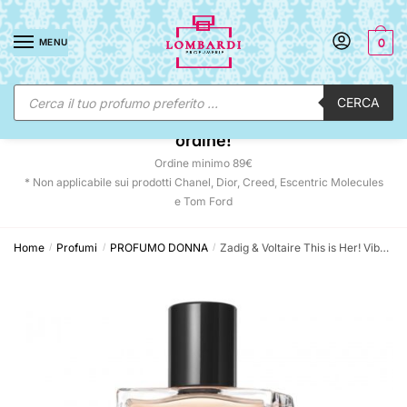
Skip
Skip
to
to
MENU
0
navigation
content
Ricerca
CERCA
prodotti
☀️ SUNNY DAYS:
-12% automatico sul tuo
ordine!
Ordine minimo 89€
* Non applicabile sui prodotti Chanel, Dior, Creed, Escentric Molecules
e Tom Ford
Home
Profumi
PROFUMO DONNA
Zadig & Voltaire This is Her! Vibes of Freedom Eau de Parfum Donna
/
/
/