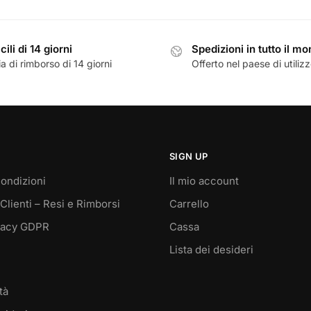
cili di 14 giorni
Spedizioni in tutto il m
a di rimborso di 14 giorni
Offerto nel paese di utiliz
SIGN UP
ondizioni
Il mio account
Clienti – Resi e Rimborsi
Carrello
vacy GDPR
Cassa
Lista dei desideri
tà