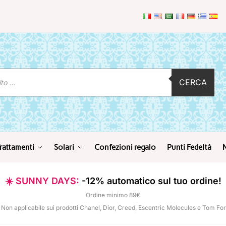
CERCA
rattamenti
Solari
Confezioni regalo
Punti Fedeltà
☀️ SUNNY DAYS:
-12% automatico sul tuo ordine!
Ordine minimo 89€
 Non applicabile sui prodotti Chanel, Dior, Creed, Escentric Molecules e Tom Fo