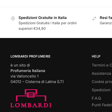
Spedizioni Gratuite in Italia
Resi fa
Spedizioni Gratuite i Italia per ordini
Garanzi
superiori €34,90
LOMBARDI PROFUMERIE
HELP
è un sito di
Termini e C
Profumeria Italiana
Assistenza 
via Valloncello 1
04012 – Cisterna di Latina (LT)
Cookie pri
Spedizioni
F.A.Q.
Punti Fedel