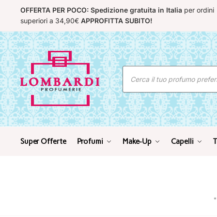
Skip
Skip
OFFERTA PER POCO: Spedizione gratuita in Italia
per ordini
to
to
superiori a 34,90€
APPROFITTA SUBITO!
navigation
content
Ricerca
prodotti
Super Offerte
Profumi
Make-Up
Capelli
T
*