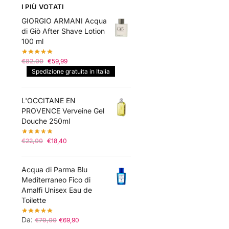
I PIÙ VOTATI
GIORGIO ARMANI Acqua
di Giò After Shave Lotion
100 ml
Il
Il
€
82,00
€
59,99
prezzo
prezzo
Spedizione gratuita in Italia
originale
attuale
era:
è:
L'OCCITANE EN
€82,00.
€59,99.
PROVENCE Verveine Gel
Douche 250ml
Il
Il
€
22,00
€
18,40
prezzo
prezzo
originale
attuale
Acqua di Parma Blu
era:
è:
Mediterraneo Fico di
€22,00.
€18,40.
Amalfi Unisex Eau de
Toilette
Da:
€
79,00
€
69,90