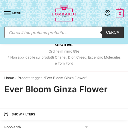
Skip
Skip
to
to
MENU
0
navigation
content
Ricerca
CERCA
prodotti
☀️ SUNNY DAYS:
-12% automatico sul tuo
ordine!
Ordine minimo 89€
* Non applicabile sui prodotti Chanel, Dior, Creed, Escentric Molecules
e Tom Ford
Home
Prodotti taggati “Ever Bloom Ginza Flower”
/
Ever Bloom Ginza Flower
SHOW FILTERS