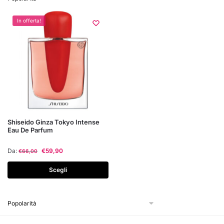
In offerta!
Questo
Shiseido Ginza Tokyo Intense
Eau De Parfum
prodotto
ha
Da:
€
59,90
€
66,00
più
varianti.
Scegli
Le
opzioni
possono
essere