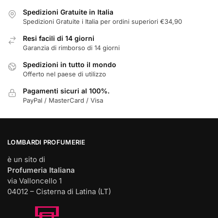
scelte
Spedizioni Gratuite in Italia
nella
Spedizioni Gratuite i Italia per ordini superiori €34,90
pagina
Resi facili di 14 giorni
del
Garanzia di rimborso di 14 giorni
prodotto
Spedizioni in tutto il mondo
Offerto nel paese di utilizzo
Pagamenti sicuri al 100%.
PayPal / MasterCard / Visa
LOMBARDI PROFUMERIE
è un sito di
Profumeria Italiana
via Valloncello 1
04012 – Cisterna di Latina (LT)