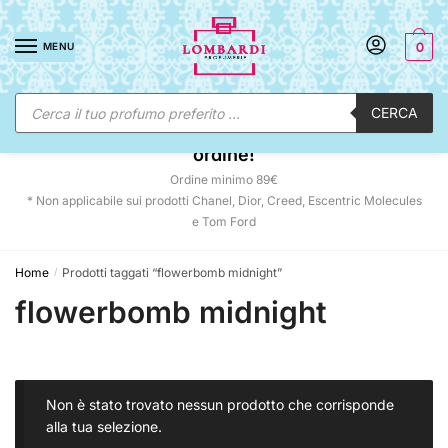
Skip
Skip
to
to
MENU
0
navigation
content
Ricerca
CERCA
prodotti
☀️ SUNNY DAYS:
-12% automatico sul tuo
ordine!
Ordine minimo 89€
* Non applicabile sui prodotti Chanel, Dior, Creed, Escentric Molecules
e Tom Ford
Home
Prodotti taggati “flowerbomb midnight”
/
flowerbomb midnight
Non è stato trovato nessun prodotto che corrisponde
alla tua selezione.