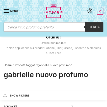
Skip
Skip
to
to
MENU
0
navigation
content
Ricerca
CERCA
prodotti
☀️ SUNNY DAYS:
-12% automatico sul tuo
ordine!
Ordine minimo 89€
* Non applicabile sui prodotti Chanel, Dior, Creed, Escentric Molecules
e Tom Ford
Home
Prodotti taggati “gabrielle nuovo profumo”
/
gabrielle nuovo profumo
SHOW FILTERS