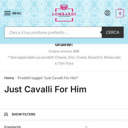
Skip
Skip
to
to
MENU
0
navigation
content
Ricerca
CERCA
prodotti
☀️ SUNNY DAYS:
-12% automatico sul tuo
ordine!
Ordine minimo 89€
* Non applicabile sui prodotti Chanel, Dior, Creed, Escentric Molecules
e Tom Ford
Home
Prodotti taggati “Just Cavalli For Him”
/
Just Cavalli For Him
SHOW FILTERS