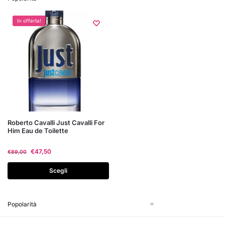
In offerta!
Questo
Roberto Cavalli Just Cavalli For
Him Eau de Toilette
prodotto
ha
€
47,50
€
89,00
più
varianti.
Scegli
Le
opzioni
possono
essere