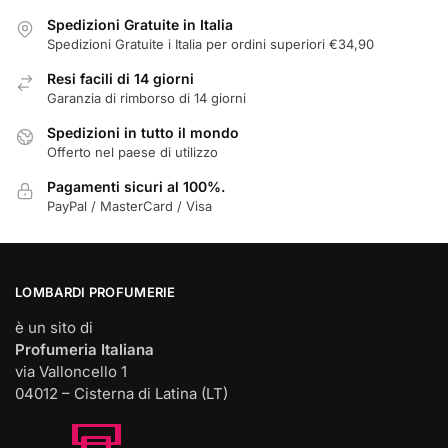
scelte
Spedizioni Gratuite in Italia
nella
Spedizioni Gratuite i Italia per ordini superiori €34,90
pagina
Resi facili di 14 giorni
del
Garanzia di rimborso di 14 giorni
prodotto
Spedizioni in tutto il mondo
Offerto nel paese di utilizzo
Pagamenti sicuri al 100%.
PayPal / MasterCard / Visa
LOMBARDI PROFUMERIE
è un sito di
Profumeria Italiana
via Valloncello 1
04012 – Cisterna di Latina (LT)