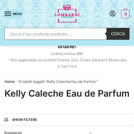
Skip
Skip
to
to
MENU
0
navigation
content
Ricerca
CERCA
prodotti
☀️ SUNNY DAYS:
-12% automatico sul tuo
ordine!
Ordine minimo 89€
* Non applicabile sui prodotti Chanel, Dior, Creed, Escentric Molecules
e Tom Ford
Home
Prodotti taggati “Kelly Caleche Eau de Parfum”
/
Kelly Caleche Eau de Parfum
SHOW FILTERS