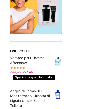
I PIÙ VOTATI
Versace pour Homme
Aftershave
Il
Il
€
69,00
€
49,99
prezzo
prezzo
Spedizione gratuita in Italia
originale
attuale
era:
è:
Acqua di Parma Blu
€69,00.
€49,99.
Mediterraneo Chinotto di
Liguria Unisex Eau de
Toilette