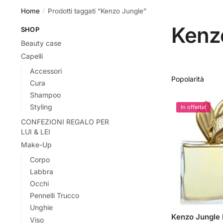
Home
Prodotti taggati “Kenzo Jungle”
/
Kenz
SHOP
Beauty case
Capelli
Accessori
Cura
Shampoo
Styling
In offerta!
CONFEZIONI REGALO PER
LUI & LEI
Make-Up
Corpo
Labbra
Occhi
Pennelli Trucco
Unghie
Kenzo Jungle
Viso