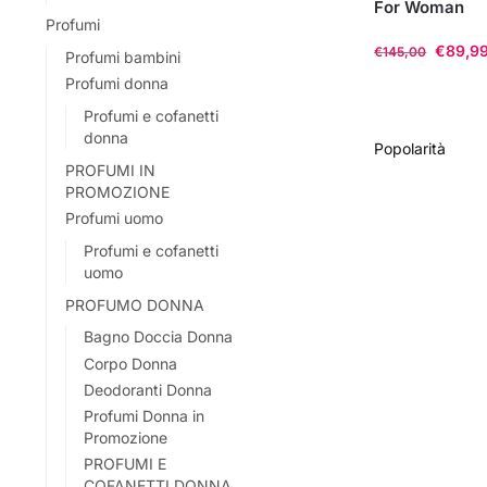
For Woman
Profumi
€
89,9
€
145,00
Profumi bambini
Profumi donna
Questo
prodotto
Profumi e cofanetti
donna
ha
più
PROFUMI IN
PROMOZIONE
varianti.
Profumi uomo
Le
opzioni
Profumi e cofanetti
uomo
possono
essere
PROFUMO DONNA
scelte
Bagno Doccia Donna
nella
Corpo Donna
pagina
Deodoranti Donna
del
Profumi Donna in
Promozione
prodotto
PROFUMI E
COFANETTI DONNA