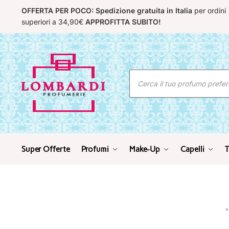
Skip
Skip
OFFERTA PER POCO: Spedizione gratuita in Italia
per ordini
to
to
superiori a 34,90€
APPROFITTA SUBITO!
navigation
content
Ricerca
prodotti
Super Offerte
Profumi
Make-Up
Capelli
T
*