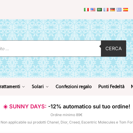
CERCA
rattamenti
Solari
Confezioni regalo
Punti Fedeltà
☀️ SUNNY DAYS:
-12% automatico sul tuo ordine!
Ordine minimo 89€
 Non applicabile sui prodotti Chanel, Dior, Creed, Escentric Molecules e Tom Fo