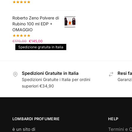
Roberto Zeno Polvere di
Rubino 100 ml EDP +
OMAGGIO
Il
Il
€
170,00
€
145,00
prezzo
prezzo
Spedizione gratuita in Italia
originale
attuale
era:
è:
€170,00.
€145,00.
Spedizioni Gratuite in Italia
Resi fa
Spedizioni Gratuite i Italia per ordini
Garanzi
superiori €34,90
LOMBARDI PROFUMERIE
HELP
è un sito di
Termini e C