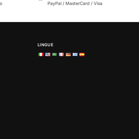
zo
PayPal / MasterCard / Visa
LINGUE