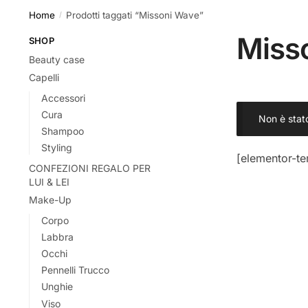
Home
Prodotti taggati “Missoni Wave”
/
Miss
SHOP
Beauty case
Capelli
Accessori
Cura
Non è stat
Shampoo
Styling
[elementor-t
CONFEZIONI REGALO PER
LUI & LEI
Make-Up
Corpo
Labbra
Occhi
Pennelli Trucco
Unghie
Viso