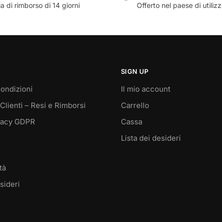
a di rimborso di 14 giorni
Offerto nel paese di utiliz
SIGN UP
ondizioni
Il mio account
Clienti – Resi e Rimborsi
Carrello
vacy GDPR
Cassa
Lista dei desideri
tà
sideri