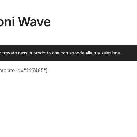
oni Wave
o trovato nessun prodotto che corrisponde alla tua selezione.
emplate id="227465"]