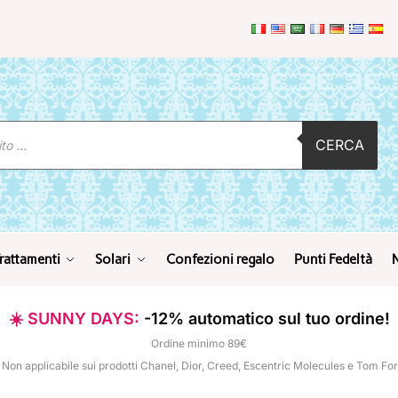
CERCA
rattamenti
Solari
Confezioni regalo
Punti Fedeltà
☀️ SUNNY DAYS:
-12% automatico sul tuo ordine!
Ordine minimo 89€
 Non applicabile sui prodotti Chanel, Dior, Creed, Escentric Molecules e Tom Fo