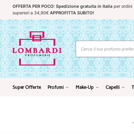
Skip
Skip
OFFERTA PER POCO: Spedizione gratuita in Italia
per ordini
to
to
superiori a 34,90€
APPROFITTA SUBITO!
navigation
content
Ricerca
prodotti
Super Offerte
Profumi
Make-Up
Capelli
T
*