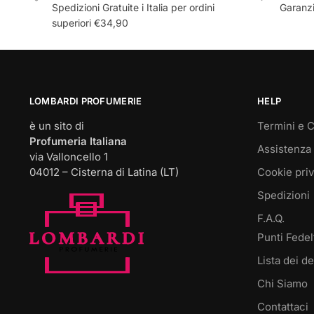
Spedizioni Gratuite i Italia per ordini
Garanzi
superiori €34,90
LOMBARDI PROFUMERIE
HELP
è un sito di
Termini e C
Profumeria Italiana
Assistenza 
via Valloncello 1
04012 – Cisterna di Latina (LT)
Cookie pri
Spedizioni
F.A.Q.
Punti Fedel
Lista dei de
Chi Siamo
Contattaci