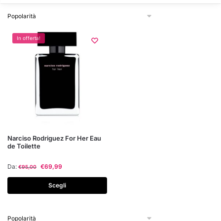
In offerta!
Questo
Narciso Rodriguez For Her Eau
de Toilette
prodotto
ha
Da:
€
69,99
€
95,00
più
varianti.
Scegli
Le
opzioni
possono