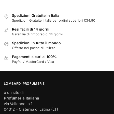
essere
scelte
Spedizioni Gratuite in Italia
nella
Spedizioni Gratuite i Italia per ordini superiori €34,90
pagina
Resi facili di 14 giorni
del
Garanzia di rimborso di 14 giorni
prodotto
Spedizioni in tutto il mondo
Offerto nel paese di utilizzo
Pagamenti sicuri al 100%.
PayPal / MasterCard / Visa
LOMBARDI PROFUMERIE
è un sito di
Profumeria Italiana
via Valloncello 1
04012 – Cisterna di Latina (LT)