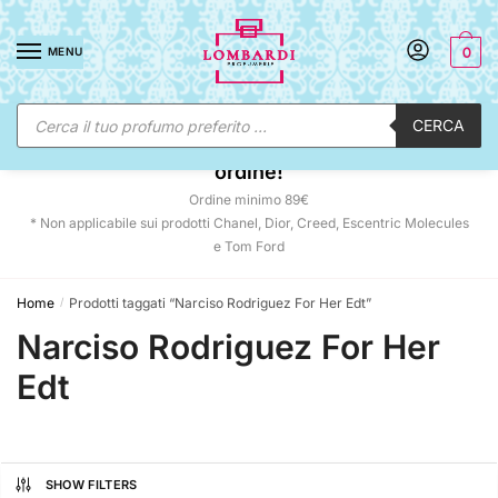
Skip
Skip
to
to
MENU
0
navigation
content
Ricerca
CERCA
prodotti
☀️ SUNNY DAYS:
-12% automatico sul tuo
ordine!
Ordine minimo 89€
* Non applicabile sui prodotti Chanel, Dior, Creed, Escentric Molecules
e Tom Ford
Home
Prodotti taggati “Narciso Rodriguez For Her Edt”
/
Narciso Rodriguez For Her
Edt
SHOW FILTERS