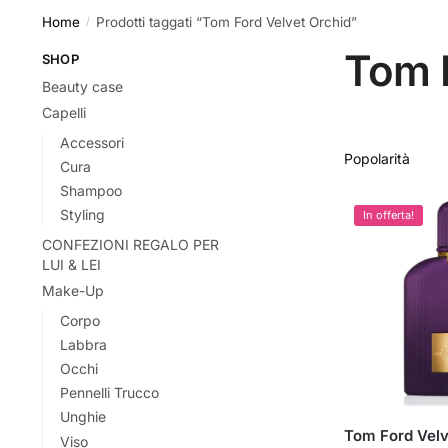
Home
Prodotti taggati “Tom Ford Velvet Orchid”
/
Tom F
SHOP
Beauty case
Capelli
Accessori
Cura
Shampoo
Styling
In offerta!
CONFEZIONI REGALO PER
LUI & LEI
Make-Up
Corpo
Labbra
Occhi
Pennelli Trucco
Unghie
Tom Ford Velv
Viso