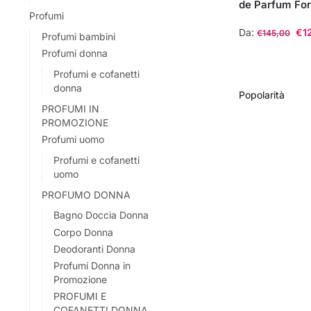
de Parfum Fo
Profumi
Da:
€
1
€
145,00
Profumi bambini
Profumi donna
Questo
prodotto
Profumi e cofanetti
donna
ha
più
PROFUMI IN
PROMOZIONE
varianti.
Profumi uomo
Le
opzioni
Profumi e cofanetti
uomo
possono
essere
PROFUMO DONNA
scelte
Bagno Doccia Donna
nella
Corpo Donna
pagina
Deodoranti Donna
del
Profumi Donna in
Promozione
prodotto
PROFUMI E
COFANETTI DONNA