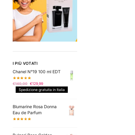
I PIÙ VOTATI
Chanel N°19 100 ml EDT
Il
Il
€
140,00
€
129,99
prezzo
prezzo
Spedizione gratuita in Italia
originale
attuale
era:
è:
Blumarine Rosa Donna
€140,00.
€129,99.
Eau de Parfum