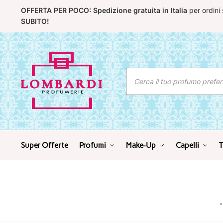
Skip
Skip
OFFERTA PER POCO: Spedizione gratuita in Italia
per ordini
to
to
SUBITO!
navigation
content
Ricerca
prodotti
Super Offerte
Profumi
Make-Up
Capelli
T
*