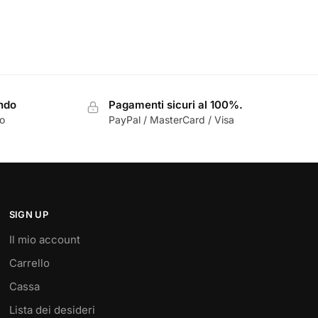
ondo
Pagamenti sicuri al 100%.
zo
PayPal / MasterCard / Visa
SIGN UP
Il mio account
Carrello
Cassa
Lista dei desideri