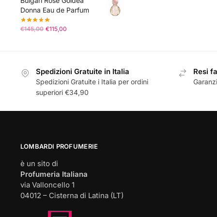
Bulgari Rose Goldea
Donna Eau de Parfum
€
145,00
€
115,00
Spedizioni Gratuite in Italia
Resi fa
Spedizioni Gratuite i Italia per ordini
Garanzi
superiori €34,90
LOMBARDI PROFUMERIE
è un sito di
Profumeria Italiana
via Valloncello 1
04012 – Cisterna di Latina (LT)