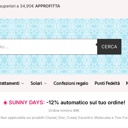
 superiori a 34,90€
APPROFITTA
CERCA
rattamenti
Solari
Confezioni regalo
Punti Fedeltà
☀️ SUNNY DAYS:
-12% automatico sul tuo ordine!
Ordine minimo 89€
 Non applicabile sui prodotti Chanel, Dior, Creed, Escentric Molecules e Tom Fo