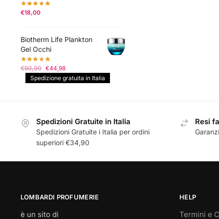
€
18,00
Biotherm Life Plankton
Gel Occhi
Il
Il
€
50,00
€
44,98
prezzo
prezzo
Spedizione gratuita in Italia
originale
attuale
era:
è:
€50,00.
€44,98.
Spedizioni Gratuite in Italia
Resi fa
Spedizioni Gratuite i Italia per ordini
Garanzi
superiori €34,90
LOMBARDI PROFUMERIE
HELP
è un sito di
Termini e C