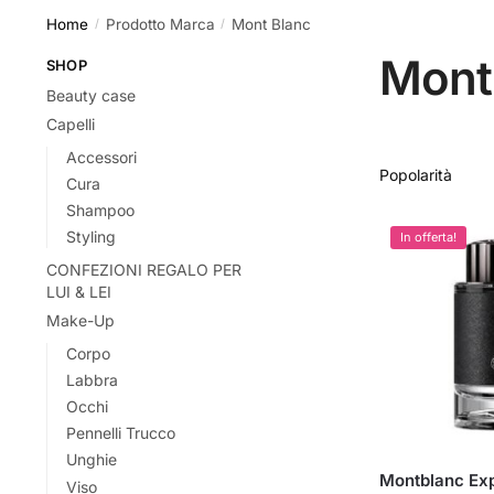
Home
Prodotto Marca
Mont Blanc
/
/
Mont
SHOP
Beauty case
Capelli
Accessori
Cura
Shampoo
Styling
In offerta!
CONFEZIONI REGALO PER
LUI & LEI
Make-Up
Corpo
Labbra
Occhi
Pennelli Trucco
Unghie
Montblanc Exp
Viso