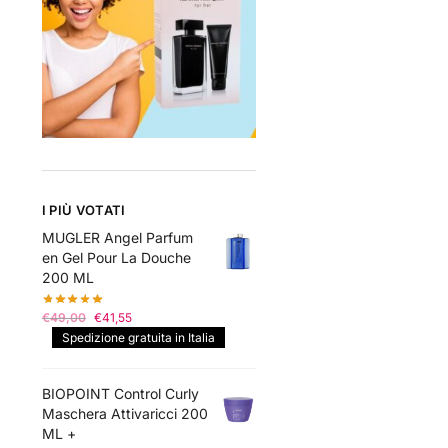
I PIÙ VOTATI
MUGLER Angel Parfum
en Gel Pour La Douche
200 ML
Il
Il
€
49,00
€
41,55
prezzo
prezzo
Spedizione gratuita in Italia
originale
attuale
era:
è:
BIOPOINT Control Curly
€49,00.
€41,55.
Maschera Attivaricci 200
ML +