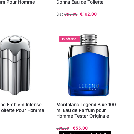
fum Pour Homme
Donna Eau de Toilette
Da:
€
102,00
€
115,00
Questo
prodotto
ha
In offerta!
più
varianti.
Le
opzioni
possono
essere
scelte
nella
nc Emblem Intense
Montblanc Legend Blue 100
pagina
Toilette Pour Homme
ml Eau de Parfum pour
del
Homme Tester Originale
prodotto
Il
Il
€
55,00
€
95,00