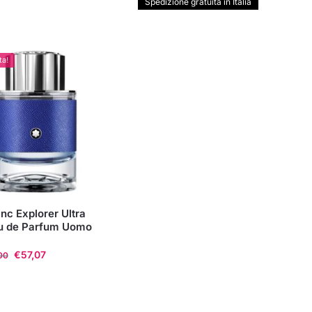
prezzo
prezzo
Spedizione gratuita in Italia
originale
attuale
era:
è:
€95,00.
€55,00.
ta!
nc Explorer Ultra
u de Parfum Uomo
€
57,07
00
o