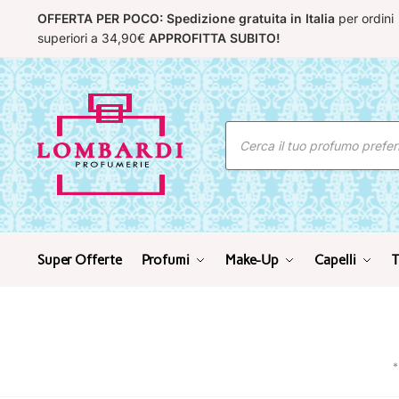
Skip
Skip
OFFERTA PER POCO: Spedizione gratuita in Italia
per ordini
to
to
superiori a 34,90€
APPROFITTA SUBITO!
navigation
content
Ricerca
prodotti
Super Offerte
Profumi
Make-Up
Capelli
T
*