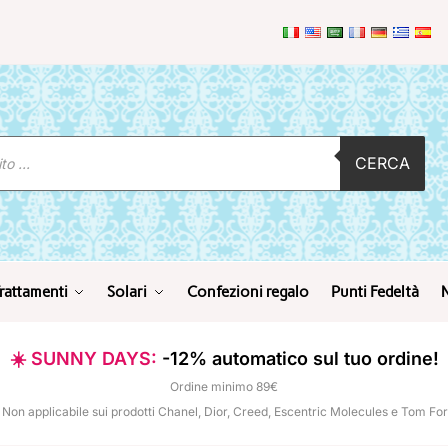
CERCA
rattamenti
Solari
Confezioni regalo
Punti Fedeltà
☀️ SUNNY DAYS:
-12% automatico sul tuo ordine!
Ordine minimo 89€
 Non applicabile sui prodotti Chanel, Dior, Creed, Escentric Molecules e Tom Fo