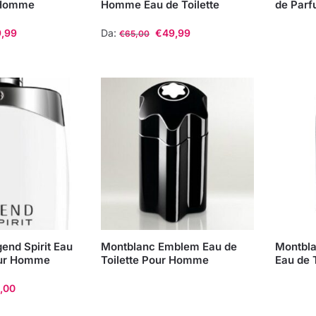
 Homme
Homme Eau de Toilette
de Par
9,99
Da:
€
49,99
€
65,00
Questo
prodotto
ha
più
varianti.
Le
opzioni
possono
essere
scelte
nella
end Spirit Eau
Montblanc Emblem Eau de
Montbla
pagina
our Homme
Toilette Pour Homme
Eau de 
del
prodotto
,00