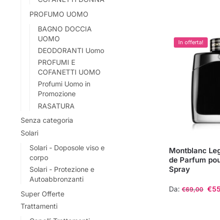
prodotto
PROFUMO UOMO
ha
BAGNO DOCCIA
più
UOMO
In offerta!
varianti.
DEODORANTI Uomo
Le
PROFUMI E
opzioni
COFANETTI UOMO
possono
Profumi Uomo in
Promozione
essere
RASATURA
scelte
nella
Senza categoria
pagina
Solari
del
Solari - Doposole viso e
Montblanc Le
prodotto
corpo
de Parfum p
Spray
Solari - Protezione e
Autoabbronzanti
Da:
€
55
€
69,00
Super Offerte
Questo
Trattamenti
prodotto