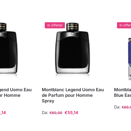
In offerta!
In offer
gend Uomo Eau
Montblanc Legend Uomo Eau
Montbla
our Homme
de Parfum pour Homme
Blue Ea
Spray
Da:
€
69,
,14
Da:
€
55,14
€
60,00
Questo
Questo
prodott
prodotto