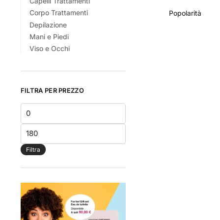
Capelli Trattamenti
ha
Corpo Trattamenti
più
Depilazione
varianti.
Mani e Piedi
Le
Viso e Occhi
opzioni
possono
essere
FILTRA PER PREZZO
scelte
nella
Prezzo
pagina
Min
Prezzo
del
Max
prodotto
Filtra