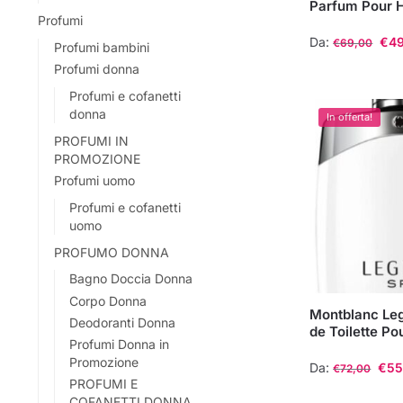
Parfum Pour
Profumi
Da:
€
4
€
69,00
Profumi bambini
Profumi donna
Questo
prodotto
Profumi e cofanetti
donna
ha
In offerta!
più
PROFUMI IN
PROMOZIONE
varianti.
Profumi uomo
Le
opzioni
Profumi e cofanetti
uomo
possono
essere
PROFUMO DONNA
scelte
Bagno Doccia Donna
nella
Corpo Donna
Montblanc Leg
pagina
Deodoranti Donna
de Toilette P
del
Profumi Donna in
Promozione
prodotto
Da:
€
55
€
72,00
PROFUMI E
Questo
COFANETTI DONNA