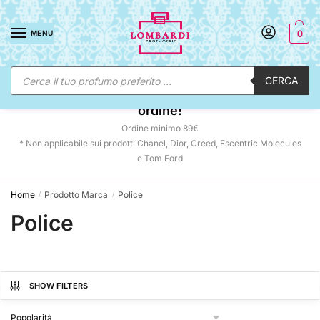
Skip
Skip
to
to
MENU
0
navigation
content
Ricerca
CERCA
prodotti
☀️ SUNNY DAYS:
-12% automatico sul tuo
ordine!
Ordine minimo 89€
* Non applicabile sui prodotti Chanel, Dior, Creed, Escentric Molecules
e Tom Ford
Home
Prodotto Marca
Police
/
/
Police
SHOW FILTERS