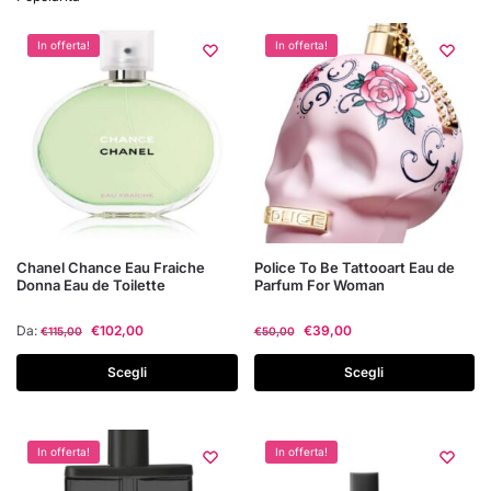
In offerta!
In offerta!
Questo
Questo
Chanel Chance Eau Fraiche
Police To Be Tattooart Eau de
Donna Eau de Toilette
Parfum For Woman
prodotto
prodotto
ha
ha
Da:
€
102,00
€
39,00
€
115,00
€
50,00
più
più
varianti.
varianti.
Scegli
Scegli
Le
Le
opzioni
opzioni
possono
possono
In offerta!
In offerta!
essere
essere