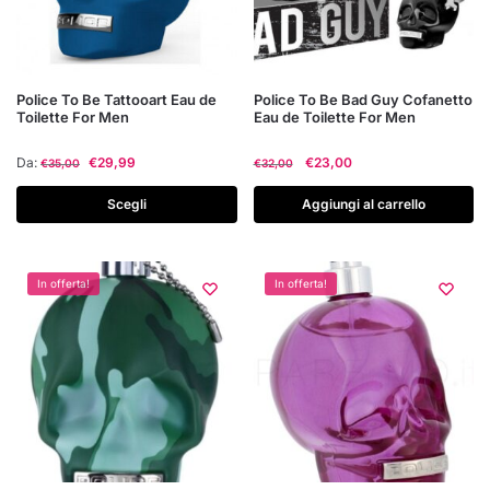
del
del
prodotto
prodotto
Questo
Police To Be Tattooart Eau de
Police To Be Bad Guy Cofanetto
Toilette For Men
Eau de Toilette For Men
prodotto
ha
Il
Il
Da:
€
29,99
€
23,00
€
35,00
€
32,00
più
prezzo
prezzo
varianti.
originale
attuale
Scegli
Aggiungi al carrello
era:
è:
Le
€32,00.
€23,00.
opzioni
possono
In offerta!
In offerta!
essere
scelte
nella
pagina
del
prodotto