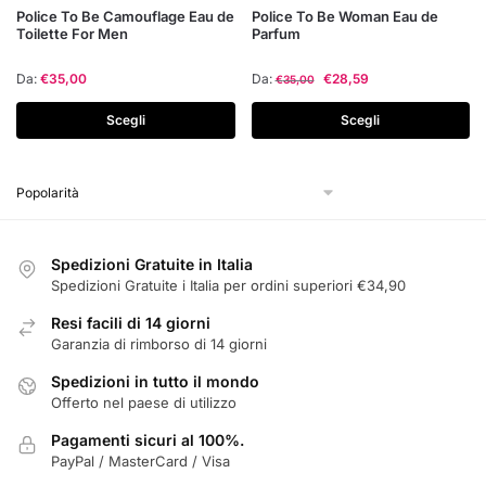
Questo
Questo
Police To Be Camouflage Eau de
Police To Be Woman Eau de
Toilette For Men
Parfum
prodotto
prodotto
ha
ha
Da:
€
35,00
Da:
€
28,59
€
35,00
più
più
varianti.
varianti.
Scegli
Scegli
Le
Le
opzioni
opzioni
possono
possono
essere
essere
scelte
scelte
Spedizioni Gratuite in Italia
nella
nella
Spedizioni Gratuite i Italia per ordini superiori €34,90
pagina
pagina
Resi facili di 14 giorni
del
del
Garanzia di rimborso di 14 giorni
prodotto
prodotto
Spedizioni in tutto il mondo
Offerto nel paese di utilizzo
Pagamenti sicuri al 100%.
PayPal / MasterCard / Visa