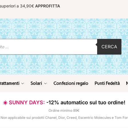
 superiori a 34,90€
APPROFITTA
CERCA
rattamenti
Solari
Confezioni regalo
Punti Fedeltà
☀️ SUNNY DAYS:
-12% automatico sul tuo ordine!
Ordine minimo 89€
 Non applicabile sui prodotti Chanel, Dior, Creed, Escentric Molecules e Tom Fo