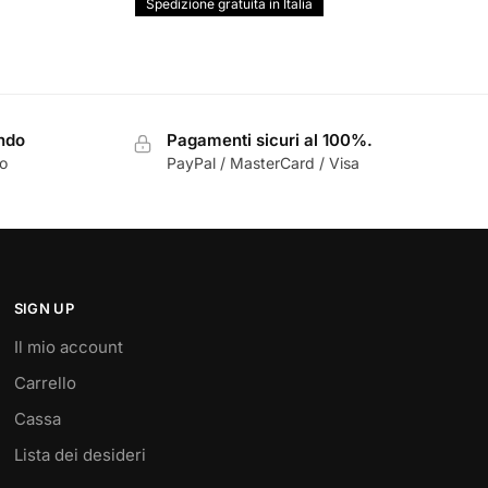
prezzo
prezzo
Spedizione gratuita in Italia
originale
attuale
era:
è:
€140,00.
€93,50.
ondo
Pagamenti sicuri al 100%.
zo
PayPal / MasterCard / Visa
SIGN UP
Il mio account
Carrello
Cassa
Lista dei desideri