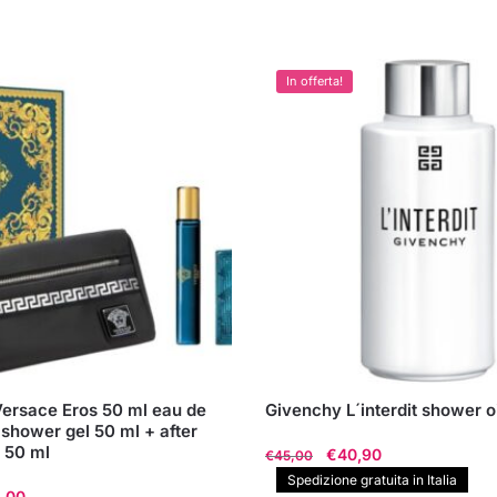
In offerta!
Versace Eros 50 ml eau de
Givenchy L´interdit shower oi
n shower gel 50 ml + after
 50 ml
Il
Il
€
40,90
€
45,00
prezzo
prezzo
Spedizione gratuita in Italia
Il
,00