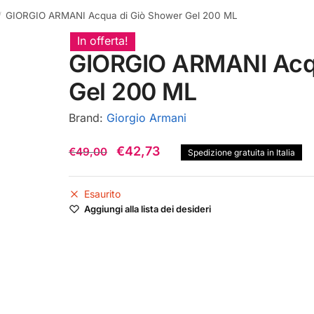
GIORGIO ARMANI Acqua di Giò Shower Gel 200 ML
/
In offerta!
GIORGIO ARMANI Acqu
Gel 200 ML
Brand:
Giorgio Armani
Il
Il
€
42,73
€
49,00
Spedizione gratuita in Italia
prezzo
prezzo
originale
attuale
Esaurito
Aggiungi alla lista dei desideri
era:
è:
€49,00.
€42,73.