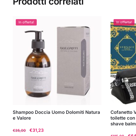
Prodotti correlati
In offerta!
In offerta!
Shampoo Doccia Uomo Dolomiti Natura
Cofanetto 
e Valore
toilette co
shave balm
Il
Il
€
31,23
€
35,00
Il
€
64