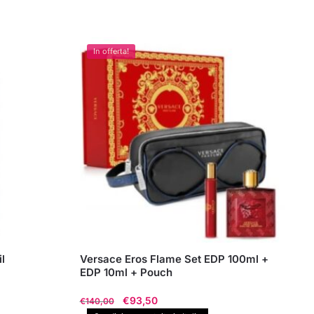
In offerta!
l
Versace Eros Flame Set EDP 100ml +
EDP 10ml + Pouch
Il
Il
€
93,50
€
140,00