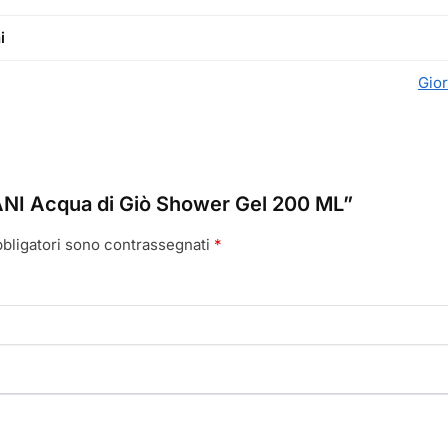
i
Gio
NI Acqua di Giò Shower Gel 200 ML”
bbligatori sono contrassegnati
*