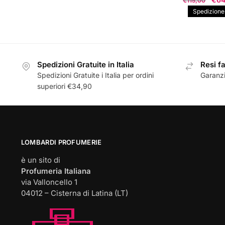
prezzo
prezzo
€
115,00
pre
originale
attuale
Spedizione g
orig
era:
è:
era:
€35,00.
€31,23.
€115
Spedizioni Gratuite in Italia
Resi fa
Spedizioni Gratuite i Italia per ordini
Garanzi
superiori €34,90
LOMBARDI PROFUMERIE
è un sito di
Profumeria Italiana
via Valloncello 1
04012 – Cisterna di Latina (LT)