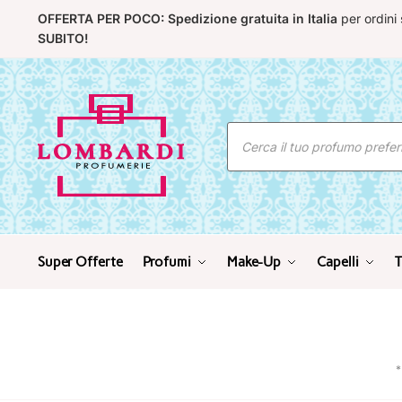
Skip
Skip
OFFERTA PER POCO: Spedizione gratuita in Italia
per ordini
to
to
SUBITO!
navigation
content
Ricerca
prodotti
Super Offerte
Profumi
Make-Up
Capelli
T
*