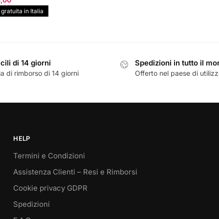
originale
attuale
zzo
prezzo
ratuita in Italia
era:
è:
inale
attuale
€45,00.
€40,90.
è:
,00.
€64,00.
cili di 14 giorni
Spedizioni in tutto il m
a di rimborso di 14 giorni
Offerto nel paese di utiliz
HELP
Termini e Condizioni
Assistenza Clienti – Resi e Rimborsi
Cookie privacy GDPR
Spedizioni