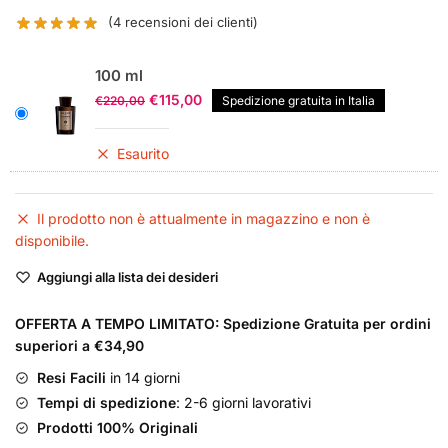
(
4
recensioni dei clienti)
100 ml
Il
Il
€
115,00
€
220,00
Spedizione gratuita in Italia
prezzo
prezzo
originale
attuale
Esaurito
era:
è:
€220,00.
€115,00.
Il prodotto non è attualmente in magazzino e non è
disponibile.
Aggiungi alla lista dei desideri
OFFERTA A TEMPO LIMITATO: Spedizione Gratuita per ordini
superiori a €34,90
Resi Facili
in 14 giorni
Tempi di spedizione
: 2-6 giorni lavorativi
Prodotti 100% Originali