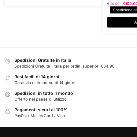
Il
€
109,0
€
120,00
prezzo
Spedizione gra
original
era:
A
€120,00
Spedizioni Gratuite in Italia
Spedizioni Gratuite i Italia per ordini superiori €34,90
Resi facili di 14 giorni
Garanzia di rimborso di 14 giorni
Spedizioni in tutto il mondo
Offerto nel paese di utilizzo
Pagamenti sicuri al 100%.
PayPal / MasterCard / Visa