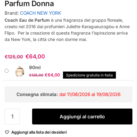
Parfum Donna
Brand:
COACH NEW YORK
Coach Eau de Parfum
è una fragranza del gruppo floreale,
creato nel 2016 dai profumieri Juliette Karagueuzoglou e Anne
Flipo. Per la creazione di questa fragranza l’ispirazione arriva
da New York, la città che non dorme mai.
€
64,00
€
125,00
90ml
Il
Il
€
64,00
€
125,00
Spedizione gratuita in Italia
prezzo
prezzo
originale
attuale
Consegna stimata:
dal 11/08/2026 al 19/08/2026
era:
è:
€125,00.
€64,00.
Coach
Aggiungi al carrello
New
York
Aggiungi alla lista dei desideri
Coach