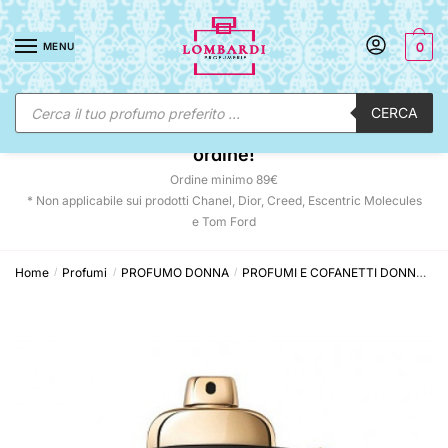
Skip
Skip
to
to
MENU
0
navigation
content
Ricerca
CERCA
prodotti
☀️ SUNNY DAYS:
-12% automatico sul tuo
ordine!
Ordine minimo 89€
* Non applicabile sui prodotti Chanel, Dior, Creed, Escentric Molecules
e Tom Ford
Home
Profumi
PROFUMO DONNA
PROFUMI E COFANETTI DONNA
C
/
/
/