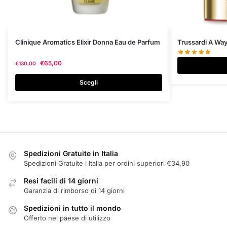
Questo
Clinique Aromatics Elixir Donna Eau de Parfum
Trussardi A Way
prodotto
€
65,00
€
130,00
ha
più
Scegli
varianti.
Le
opzioni
possono
essere
scelte
Spedizioni Gratuite in Italia
nella
Spedizioni Gratuite i Italia per ordini superiori €34,90
pagina
Resi facili di 14 giorni
del
Garanzia di rimborso di 14 giorni
prodotto
Spedizioni in tutto il mondo
Offerto nel paese di utilizzo