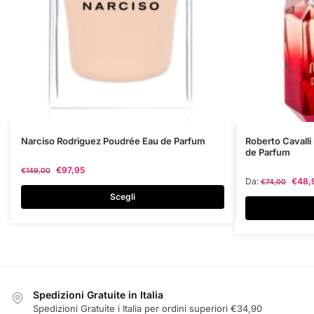
Questo
Questo
Narciso Rodriguez Poudrée Eau de Parfum
Roberto Cavalli
de Parfum
prodotto
prodotto
€
97,95
€
149,00
ha
ha
Da:
€
48,
€
74,00
più
più
Scegli
varianti.
varianti.
Le
Le
opzioni
opzioni
possono
possono
essere
essere
scelte
scelte
Spedizioni Gratuite in Italia
nella
nella
Spedizioni Gratuite i Italia per ordini superiori €34,90