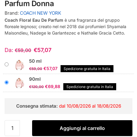
Parfum Donna
Brand:
COACH NEW YORK
Coach Floral Eau De Parfum
è una fragranza del gruppo
floreale legnoso; creato nel nel 2018 dai profumieri Shyamala
Maisondieu, Nadege le Garlantezec e Nathalie Gracia Cetto.
Da:
€
57,07
€
59,00
50 ml
Il
Il
€
57,07
€
59,00
Spedizione gratuita in Italia
prezzo
prezzo
90ml
originale
attuale
Il
Il
€
69,88
€
120,00
Spedizione gratuita in Italia
era:
è:
prezzo
prezzo
€59,00.
€57,07.
originale
attuale
Consegna stimata:
dal 10/08/2026 al 18/08/2026
era:
è:
€120,00.
€69,88.
Coach
Aggiungi al carrello
New