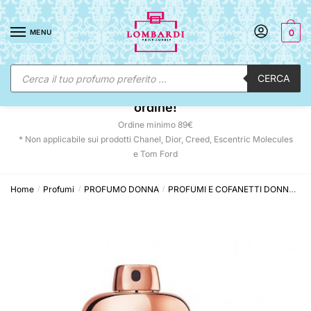
Skip
Skip
to
to
MENU
0
navigation
content
Ricerca
CERCA
prodotti
☀️ SUNNY DAYS:
-12% automatico sul tuo
ordine!
Ordine minimo 89€
* Non applicabile sui prodotti Chanel, Dior, Creed, Escentric Molecules
e Tom Ford
Home
Profumi
PROFUMO DONNA
PROFUMI E COFANETTI DONNA
C
/
/
/