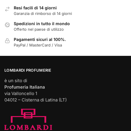
pagina
pagina
Resi facili di 14 giorni
del
del
Garanzia di rimborso di 14 giorni
prodotto
prodotto
Spedizioni in tutto il mondo
Offerto nel paese di utilizzo
Pagamenti sicuri al 100%.
PayPal / MasterCard / Visa
LOMBARDI PROFUMERIE
è un sito di
Profumeria Italiana
via Valloncello 1
04012 – Cisterna di Latina (LT)