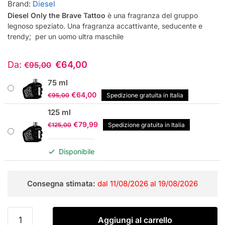
Brand:
Diesel
Diesel Only the Brave Tattoo
è una fragranza del gruppo
legnoso speziato. Una fragranza accattivante, seducente e
trendy; per un uomo ultra maschile
Da:
€
64,00
€
95,00
75 ml
Il
Il
€
64,00
€
95,00
Spedizione gratuita in Italia
prezzo
prezzo
125 ml
originale
attuale
Il
Il
€
79,99
€
125,00
Spedizione gratuita in Italia
era:
è:
prezzo
prezzo
€95,00.
€64,00.
originale
attuale
Disponibile
era:
è:
€125,00.
€79,99.
Consegna stimata:
dal 11/08/2026 al 19/08/2026
Diesel
Aggiungi al carrello
Only