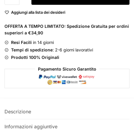
the
Aggiungi alla lista dei desideri
Brave
Tattoo
OFFERTA A TEMPO LIMITATO: Spedizione Gratuita per ordini
Eau
superiori a €34,90
de
Toilette
Resi Facili
in 14 giorni
Uomo
Tempi di spedizione
: 2-6 giorni lavorativi
quantità
Prodotti 100% Originali
Pagamento Sicuro Garantito
Descrizione
Informazioni aggiuntive