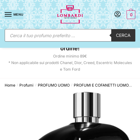
Skip
Skip
to
to
MENU
0
navigation
content
Ricerca
CERCA
prodotti
☀️ SUNNY DAYS:
-12% automatico sul tuo
ordine!
Ordine minimo 89€
* Non applicabile sui prodotti Chanel, Dior, Creed, Escentric Molecules
e Tom Ford
Home
Profumi
PROFUMO UOMO
PROFUMI E COFANETTI UOMO
Die
/
/
/