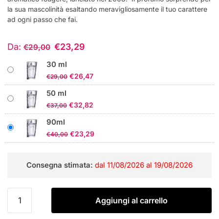
la sua mascolinità esaltando meravigliosamente il tuo carattere
ad ogni passo che fai.
Da:
€
23,29
€
29,00
30 ml
Il
Il
€
26,47
€
29,00
prezzo
prezzo
50 ml
originale
attuale
Il
Il
€
32,82
€
37,00
era:
è:
prezzo
prezzo
€29,00.
€26,47.
90ml
originale
attuale
Il
Il
€
23,29
€
40,00
era:
è:
prezzo
prezzo
€37,00.
€32,82.
originale
attuale
Consegna stimata:
dal 11/08/2026 al 19/08/2026
era:
è:
€40,00.
€23,29.
Emanuel
Aggiungi al carrello
Ungaro
Ungaro