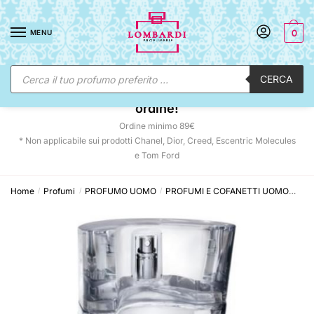
Skip
Skip
to
to
MENU
0
navigation
content
Ricerca
CERCA
prodotti
☀️ SUNNY DAYS:
-12% automatico sul tuo
ordine!
Ordine minimo 89€
* Non applicabile sui prodotti Chanel, Dior, Creed, Escentric Molecules
e Tom Ford
Home
Profumi
PROFUMO UOMO
PROFUMI E COFANETTI UOMO
Ema
/
/
/