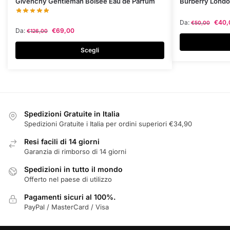
Questo
Questo
Givenchy Gentleman Boisée Eau de Parfum
Burberry Londo
prodotto
prodotto
Da:
€
40,
€
50,00
ha
ha
Da:
€
69,00
€
126,00
più
più
varianti.
varianti.
Scegli
Le
Le
opzioni
opzioni
possono
possono
essere
essere
scelte
scelte
Spedizioni Gratuite in Italia
nella
nella
Spedizioni Gratuite i Italia per ordini superiori €34,90
pagina
pagina
Resi facili di 14 giorni
del
del
Garanzia di rimborso di 14 giorni
prodotto
prodotto
Spedizioni in tutto il mondo
Offerto nel paese di utilizzo
Pagamenti sicuri al 100%.
PayPal / MasterCard / Visa