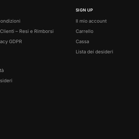
scelte
nella
SIGN UP
pagina
ondizioni
Il mio account
del
Clienti – Resi e Rimborsi
Carrello
prodotto
vacy GDPR
Cassa
Lista dei desideri
tà
sideri