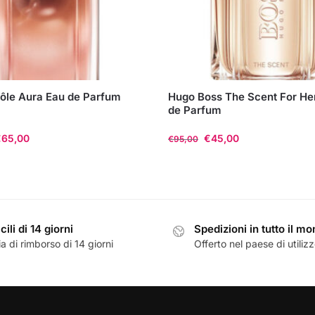
ôle Aura Eau de Parfum
Hugo Boss The Scent For He
de Parfum
€
65,00
€
45,00
€
95,00
Questo
prodotto
ha
più
cili di 14 giorni
Spedizioni in tutto il m
varianti.
a di rimborso di 14 giorni
Offerto nel paese di utiliz
Le
opzioni
possono
essere