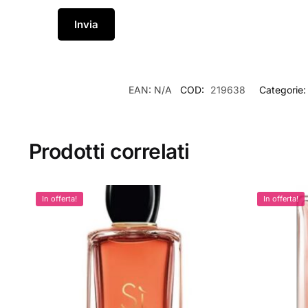
EAN:
N/A
COD:
219638
Categorie
Prodotti correlati
In offerta!
In offerta!