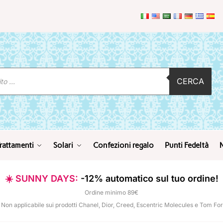
CERCA
rattamenti
Solari
Confezioni regalo
Punti Fedeltà
☀️ SUNNY DAYS:
-12% automatico sul tuo ordine!
Ordine minimo 89€
 Non applicabile sui prodotti Chanel, Dior, Creed, Escentric Molecules e Tom Fo