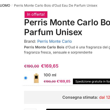
 UOMO
Perris Monte Carlo Bois d’Oud Eau De Parfum Unisex
/
In offerta!
Perris Monte Carlo B
Parfum Unisex
Brand:
Perris Monte Carlo
Perris Monte Carlo Bois
d’Oud è una fragranza del g
fragranza fresca, sensuale e sorprendente
€
169,65
€
190,00
100 ml
Il
Il
€
169,65
€
190,00
Spedizione gratuita in Ita
prezzo
prezzo
originale
attuale
Consegna stimata:
dal 1
era:
è:
€190,00.
€169,65.