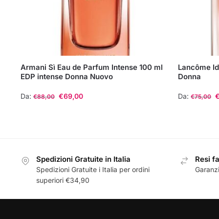
Armani Sì Eau de Parfum Intense 100 ml
Lancôme Id
EDP intense Donna Nuovo
Donna
Da:
€
69,00
Da:
€
88,00
€
75,00
Questo
Questo
prodotto
prodotto
ha
ha
più
più
Spedizioni Gratuite in Italia
Resi fa
varianti.
varianti.
Spedizioni Gratuite i Italia per ordini
Garanzi
Le
Le
superiori €34,90
opzioni
opzioni
possono
possono
essere
essere