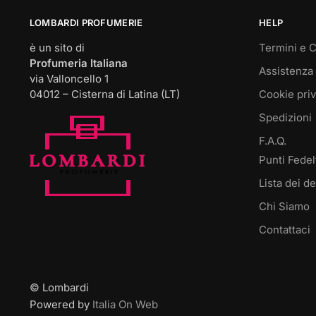
scelte
scelte
nella
nella
LOMBARDI PROFUMERIE
HELP
pagina
pagina
è un sito di
Termini e C
del
del
Profumeria Italiana
Assistenza 
prodotto
prodotto
via Valloncello 1
04012 – Cisterna di Latina (LT)
Cookie pri
Spedizioni
F.A.Q.
Punti Fedel
Lista dei de
Chi Siamo
Contattaci
© Lombardi
Powered by
Italia On Web