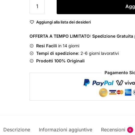
Perris
Aggi
Monte
Carlo
Aggiungi alla lista dei desideri
Bois
d'Oud
OFFERTA A TEMPO LIMITATO: Spedizione Gratuita p
Eau
Resi Facili
in 14 giorni
De
Tempi di spedizione
: 2-6 giorni lavorativi
Parfum
Prodotti 100% Originali
Unisex
quantità
Pagamento Sic
Descrizione
Informazioni aggiuntive
Recensioni
0