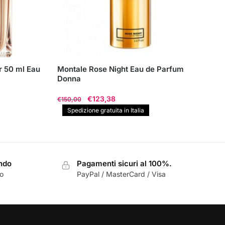
r 50 ml Eau
Montale Rose Night Eau de Parfum
Donna
Il
Il
€
123,38
€
150,00
prezzo
prezzo
Spedizione gratuita in Italia
originale
attuale
era:
è:
€150,00.
€123,38.
ondo
Pagamenti sicuri al 100%.
zo
PayPal / MasterCard / Visa