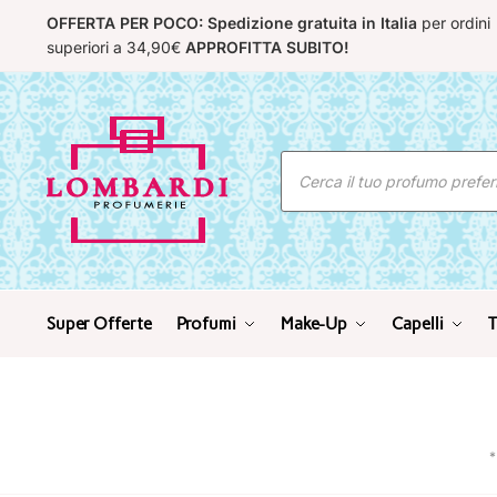
Skip
Skip
OFFERTA PER POCO: Spedizione gratuita in Italia
per ordini
to
to
superiori a 34,90€
APPROFITTA SUBITO!
navigation
content
Ricerca
prodotti
Super Offerte
Profumi
Make-Up
Capelli
T
*