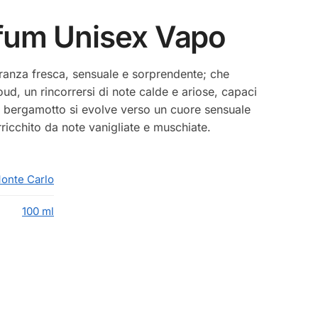
rfum Unisex Vapo
granza fresca, sensuale e sorprendente; che
 oud, un rincorrersi di note calde e ariose, capaci
 di bergamotto si evolve verso un cuore sensuale
arricchito da note vanigliate e muschiate.
Monte Carlo
100 ml