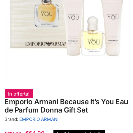
In offerta!
Emporio Armani Because It’s You Eau
de Parfum Donna Gift Set
Brand:
EMPORIO ARMANI
Il
Il