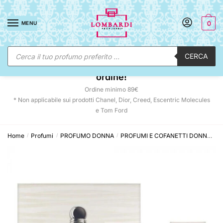
Skip
Skip
to
to
MENU
0
navigation
content
Ricerca
CERCA
prodotti
☀️ SUNNY DAYS:
-12% automatico sul tuo
ordine!
Ordine minimo 89€
* Non applicabile sui prodotti Chanel, Dior, Creed, Escentric Molecules
e Tom Ford
Home
Profumi
PROFUMO DONNA
PROFUMI E COFANETTI DONNA
E
/
/
/