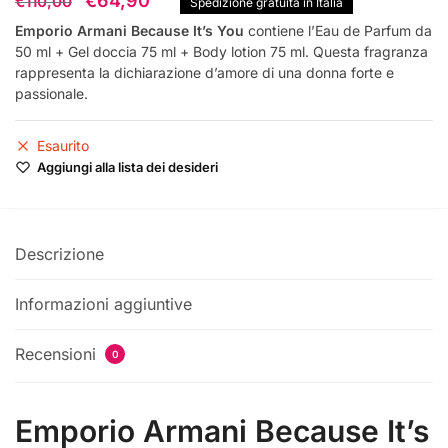
€
64,90
€
110,00
Spedizione gratuita in Italia
prezzo
prezzo
Emporio Armani Because It’s You
contiene l’Eau de Parfum da
50 ml + Gel doccia 75 ml + Body lotion 75 ml. Questa fragranza
originale
attuale
rappresenta la dichiarazione d’amore di una donna forte e
era:
è:
passionale.
€110,00.
€64,90.
Esaurito
Aggiungi alla lista dei desideri
Descrizione
Informazioni aggiuntive
Recensioni
0
Emporio Armani Because It’s