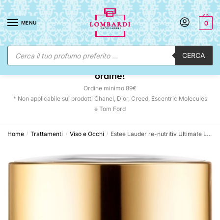
Skip
Skip
to
to
MENU
0
navigation
content
Ricerca
CERCA
prodotti
☀️ SUNNY DAYS:
-12% automatico sul tuo
ordine!
Ordine minimo 89€
* Non applicabile sui prodotti Chanel, Dior, Creed, Escentric Molecules
e Tom Ford
Home
Trattamenti
Viso e Occhi
Estee Lauder re-nutritiv Ultimate Lift Regenerating Youth Crème Rich 50 ml*
/
/
/