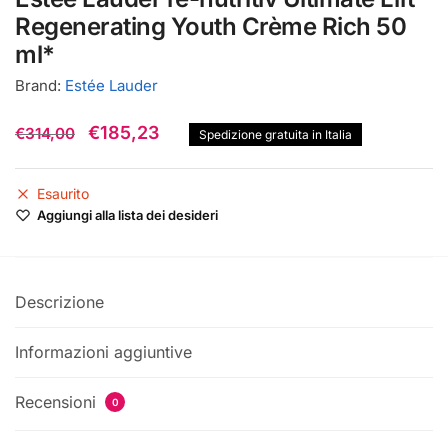
Regenerating Youth Crème Rich 50
ml*
Brand:
Estée Lauder
Il
Il
€
185,23
€
314,00
Spedizione gratuita in Italia
prezzo
prezzo
originale
attuale
Esaurito
Aggiungi alla lista dei desideri
era:
è:
€314,00.
€185,23.
Descrizione
Informazioni aggiuntive
Recensioni
0