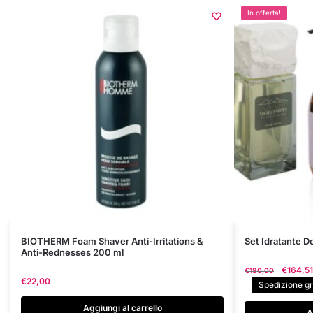
In offerta!
BIOTHERM Foam Shaver Anti-Irritations &
Set Idratante D
Anti-Rednesses 200 ml
Il
€
164,51
€
180,00
€
22,00
prezzo
Spedizione gra
original
Aggiungi al carrello
era:
A