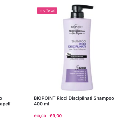
In offerta!
o
BIOPOINT Ricci Disciplinati Shampoo
apelli
400 ml
Il
Il
€
9,00
€
10,00
prezzo
prezzo
originale
attuale