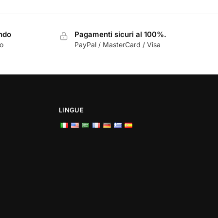
era:
è:
€10,00.
€9,00.
ondo
Pagamenti sicuri al 100%.
zo
PayPal / MasterCard / Visa
LINGUE