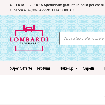
Skip
Skip
OFFERTA PER POCO: Spedizione gratuita in Italia
per ordini
to
to
superiori a 34,90€
APPROFITTA SUBITO!
navigation
content
Ricerca
prodotti
Super Offerte
Profumi
Make-Up
Capelli
T
*