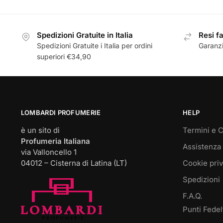
era:
è:
era
€20,00.
€15,00.
€2
Spedizioni Gratuite in Italia
Resi fa
Spedizioni Gratuite i Italia per ordini
Garanzi
superiori €34,90
LOMBARDI PROFUMERIE
HELP
è un sito di
Termini e C
Profumeria Italiana
Assistenza 
via Valloncello 1
04012 – Cisterna di Latina (LT)
Cookie pri
Spedizioni
F.A.Q.
Punti Fedel