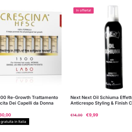
In offerta!
300 Re-Growth Trattamento
Next Next Oil Schiuma Effett
cita Dei Capelli da Donna
Anticrespo Styling & Finish C
Il
Il
Il
30,00
€
9,99
€
14,00
ezzo
prezzo
prezzo
prezzo
ratuita in Italia
ginale
attuale
originale
attuale