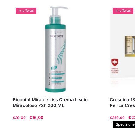
In offerta!
In offerta!
Biopoint Miracle Liss Crema Liscio
Crescina 1
Miracoloso 72h 200 ML
Per La Cres
Il
Il
Il
€
15,00
€
2
€
20,00
€
250,00
prezzo
prezzo
pr
Spedizione g
originale
attuale
ori