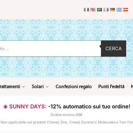
CERCA
rattamenti
Solari
Confezioni regalo
Punti Fedeltà
☀️ SUNNY DAYS:
-12% automatico sul tuo ordine!
Ordine minimo 89€
 Non applicabile sui prodotti Chanel, Dior, Creed, Escentric Molecules e Tom Fo