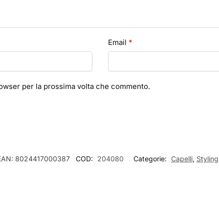
Email
*
browser per la prossima volta che commento.
EAN:
8024417000387
COD:
204080
Categorie:
Capelli
,
Styling