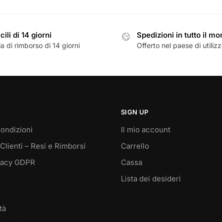
:
è:
era:
è:
50,00.
€230,00.
€14,00.
€9,99.
cili di 14 giorni
Spedizioni in tutto il m
a di rimborso di 14 giorni
Offerto nel paese di utiliz
SIGN UP
ondizioni
Il mio account
Clienti – Resi e Rimborsi
Carrello
vacy GDPR
Cassa
Lista dei desideri
tà