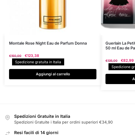
Montale Rose Night Eau de Parfum Donna
Guerlain La Pet
50 ml Eau de P
Il
Il
€
123,38
€
150,00
Il
€
82,99
prezzo
prezzo
€
135,00
Spedizione gratuita in Italia
prezzo
originale
attuale
Spedizione gra
original
era:
è:
Aggiungi al carrello
era:
€150,00.
€123,38.
A
€135,00
Spedizioni Gratuite in Italia
Spedizioni Gratuite i Italia per ordini superiori €34,90
Resi facili di 14 giorni