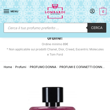
Skip
Skip
to
to
MENU
0
navigation
content
Ricerca
CERCA
prodotti
☀️ SUNNY DAYS:
-12% automatico sul tuo
ordine!
Ordine minimo 89€
* Non applicabile sui prodotti Chanel, Dior, Creed, Escentric Molecules
e Tom Ford
Home
Profumi
PROFUMO DONNA
PROFUMI E COFANETTI DONNA
G
/
/
/