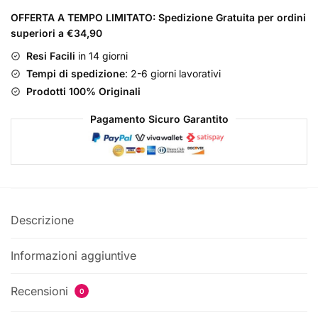
Femme
OFFERTA A TEMPO LIMITATO: Spedizione Gratuita per ordini
Eau
superiori a €34,90
de
Parfum
Resi Facili
in 14 giorni
quantità
Tempi di spedizione
: 2-6 giorni lavorativi
Prodotti 100% Originali
Pagamento Sicuro Garantito
Descrizione
Informazioni aggiuntive
Recensioni
0