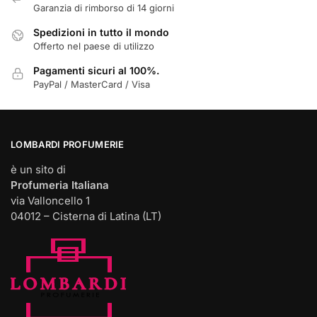
Garanzia di rimborso di 14 giorni
Spedizioni in tutto il mondo
Offerto nel paese di utilizzo
Pagamenti sicuri al 100%.
PayPal / MasterCard / Visa
LOMBARDI PROFUMERIE
è un sito di
Profumeria Italiana
via Valloncello 1
04012 – Cisterna di Latina (LT)