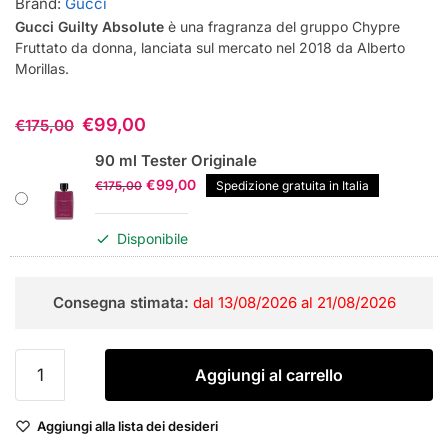
Brand:
Gucci
Gucci Guilty Absolute
è una fragranza del gruppo Chypre
Fruttato da donna, lanciata sul mercato nel 2018 da Alberto
Morillas.
€
99,00
€
175,00
90 ml Tester Originale
Il
Il
€
99,00
€
175,00
Spedizione gratuita in Italia
prezzo
prezzo
originale
attuale
Disponibile
era:
è:
€175,00.
€99,00.
Consegna stimata:
dal 13/08/2026 al 21/08/2026
Gucci
Aggiungi al carrello
Guilty
Absolute
Aggiungi alla lista dei desideri
pour