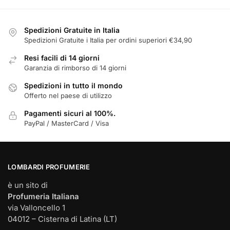
possono
essere
scelte
Spedizioni Gratuite in Italia
nella
Spedizioni Gratuite i Italia per ordini superiori €34,90
pagina
Resi facili di 14 giorni
del
Garanzia di rimborso di 14 giorni
prodotto
Spedizioni in tutto il mondo
Offerto nel paese di utilizzo
Pagamenti sicuri al 100%.
PayPal / MasterCard / Visa
LOMBARDI PROFUMERIE
è un sito di
Profumeria Italiana
via Valloncello 1
04012 – Cisterna di Latina (LT)