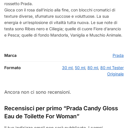
rossetto Prada.
Gioca con il rosa dall’inizio alla fine, con blocchi cromatici di
texture diverse, sfumature succose e voluttuose. La sua
energia è un’esplosione di vitalità tutta nuova. Le sue note di
testa sono Ribes nero e Ciliegia; quelle di cuore Fiore d’arancio
e Pesca; quelle di fondo Mandorla, Vaniglia e Muschio Animale.
Marca
Prada
Formato
30 ml
,
50 ml
,
80 ml
,
80 ml Tester
Originale
Ancora non ci sono recensioni.
Recensisci per primo “Prada Candy Gloss
Eau de Toilette For Woman”
Il tuo indirizzo email non sarà pubblicato.
I campi