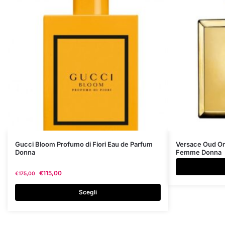
Questo
Gucci Bloom Profumo di Fiori Eau de Parfum
Versace Oud Or
Donna
Femme Donna
prodotto
ha
€
115,00
€
175,00
più
varianti.
Scegli
Le
opzioni