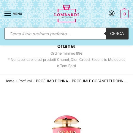
Skip
Skip
to
to
MENU
0
navigation
content
Ricerca
CERCA
prodotti
☀️ SUNNY DAYS:
-12% automatico sul tuo
ordine!
Ordine minimo 89€
* Non applicabile sui prodotti Chanel, Dior, Creed, Escentric Molecules
e Tom Ford
Home
Profumi
PROFUMO DONNA
PROFUMI E COFANETTI DONNA
P
/
/
/