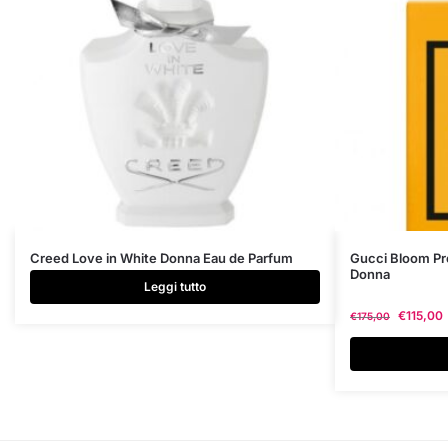
Questo
Creed Love in White Donna Eau de Parfum
Gucci Bloom Pro
Donna
prodotto
Leggi tutto
ha
€
115,00
€
175,00
più
varianti.
Le
opzioni
possono