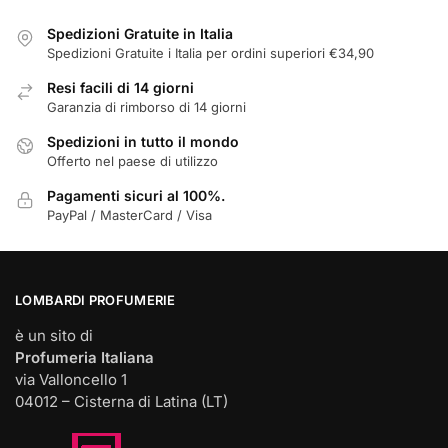
essere
scelte
Spedizioni Gratuite in Italia
nella
Spedizioni Gratuite i Italia per ordini superiori €34,90
pagina
Resi facili di 14 giorni
del
Garanzia di rimborso di 14 giorni
prodotto
Spedizioni in tutto il mondo
Offerto nel paese di utilizzo
Pagamenti sicuri al 100%.
PayPal / MasterCard / Visa
LOMBARDI PROFUMERIE
è un sito di
Profumeria Italiana
via Valloncello 1
04012 – Cisterna di Latina (LT)