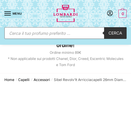
Skip
Skip
to
to
MENU
0
navigation
content
Ricerca
CERCA
prodotti
☀️ SUNNY DAYS:
-12% automatico sul tuo
ordine!
Ordine minimo 89€
* Non applicabile sui prodotti Chanel, Dior, Creed, Escentric Molecules
e Tom Ford
Home
Capelli
Accessori
Sibel Revolv’It Arricciacapelli 26mm Diametro
/
/
/