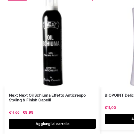
Next Next Oil Schiuma Effetto Anticrespo
BIOPOINT Deli
Styling & Finish Capelli
€
11,00
Il
Il
€
9,99
€
14,00
prezzo
prezzo
A
originale
attuale
Aggiungi al carrello
era:
è: