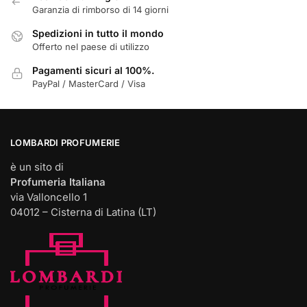
prodotto
Garanzia di rimborso di 14 giorni
Spedizioni in tutto il mondo
Offerto nel paese di utilizzo
Pagamenti sicuri al 100%.
PayPal / MasterCard / Visa
LOMBARDI PROFUMERIE
è un sito di
Profumeria Italiana
via Valloncello 1
04012 – Cisterna di Latina (LT)