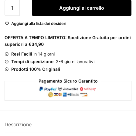
Valentino
Aggiungi al carrello
Uomo
Born
Aggiungi alla lista dei desideri
in
Roma
OFFERTA A TEMPO LIMITATO: Spedizione Gratuita per ordini
Yellow
superiori a €34,90
Dream
Eau
Resi Facili
in 14 giorni
de
Tempi di spedizione
: 2-6 giorni lavorativi
Toilette
Prodotti 100% Originali
quantità
Pagamento Sicuro Garantito
Descrizione