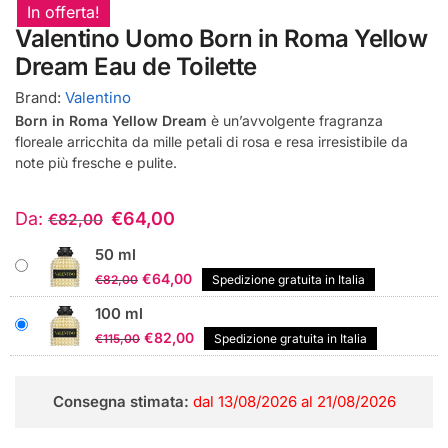
In offerta!
Valentino Uomo Born in Roma Yellow
Dream Eau de Toilette
Brand:
Valentino
Born in Roma Yellow Dream
è un’avvolgente fragranza
floreale arricchita da mille petali di rosa e resa irresistibile da
note più fresche e pulite.
Da:
€
64,00
€
82,00
50 ml
Il
Il
€
64,00
€
82,00
Spedizione gratuita in Italia
prezzo
prezzo
100 ml
originale
attuale
Il
Il
€
82,00
€
115,00
Spedizione gratuita in Italia
era:
è:
prezzo
prezzo
€82,00.
€64,00.
originale
attuale
Consegna stimata:
dal 13/08/2026 al 21/08/2026
era:
è:
€115,00.
€82,00.