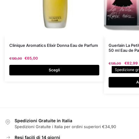
Questo
Clinique Aromatics Elixir Donna Eau de Parfum
Guerlain La Pet
50 ml Eau de P
prodotto
€
65,00
€
130,00
ha
Il
€
82,99
€
135,00
più
prezzo
Spedizione gra
Scegli
varianti.
original
era:
Le
A
€135,00
opzioni
possono
essere
scelte
nella
Spedizioni Gratuite in Italia
pagina
Spedizioni Gratuite i Italia per ordini superiori €34,90
del
Resi facili di 14 giorni