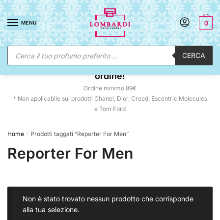
Skip
Skip
to
to
MENU
0
navigation
content
Ricerca
CERCA
prodotti
☀️ SUNNY DAYS:
-12% automatico sul tuo
ordine!
Ordine minimo 89€
* Non applicabile sui prodotti Chanel, Dior, Creed, Escentric Molecules
e Tom Ford
Home
Prodotti taggati “Reporter For Men”
/
Reporter For Men
Non è stato trovato nessun prodotto che corrisponde
alla tua selezione.